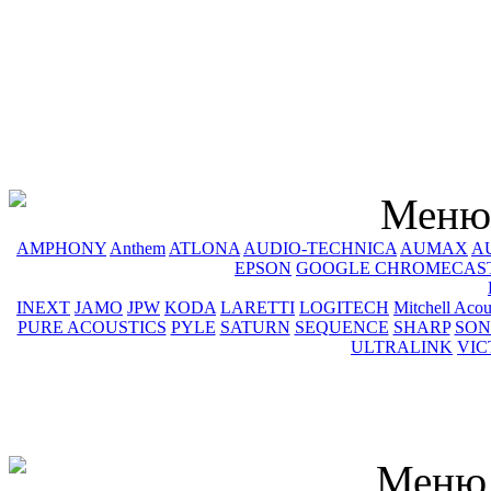
Меню 
AMPHONY
Anthem
ATLONA
AUDIO-TECHNICA
AUMAX
A
EPSON
GOOGLE CHROMECAS
INEXT
JAMO
JPW
KODA
LARETTI
LOGITECH
Mitchell Acou
PURE ACOUSTICS
PYLE
SATURN
SEQUENCE
SHARP
SON
ULTRALINK
VIC
Меню 