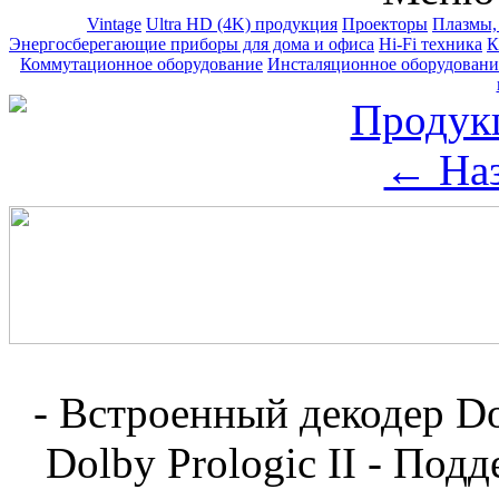
Vintage
Ultra HD (4K) продукция
Проекторы
Плазмы,
Энергосберегающие приборы для дома и офиса
Hi-Fi техника
К
Коммутационное оборудование
Инсталяционное оборудование
Продук
← Наз
- Встроенный декодер Do
Dolby Prologic II - По