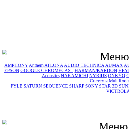
Меню 
AMPHONY
Anthem
ATLONA
AUDIO-TECHNICA
AUMAX
A
EPSON
GOOGLE CHROMECAST
HARMAN/KARDON
HEY
Acoustics
NAKAMICHI
NYRIUS
ONKYO
Системы MultiRoom
PYLE
SATURN
SEQUENCE
SHARP
SONY
STAR 3D
SUN
VICTROL
Меню 