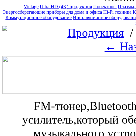
Vintage
Ultra HD (4K) продукция
Проекторы
Плазмы,
Энергосберегающие приборы для дома и офиса
Hi-Fi техника
К
Коммутационное оборудование
Инсталяционное оборудование
Продукция
← Наз
FM-тюнер,Bluetoot
усилитель,который об
музыкального устрой