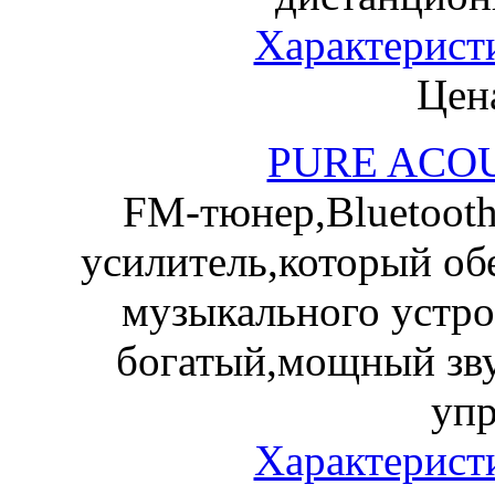
Характерист
Цена
PURE ACOU
FM-тюнер,Bluetoot
усилитель,который об
музыкального устрой
богатый,мощный зву
упр
Характерист