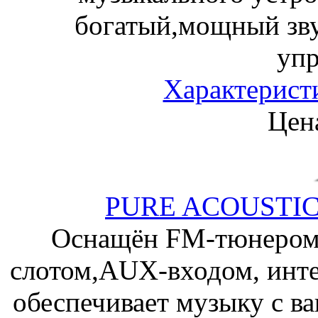
богатый,мощный зву
упр
Характерист
Цена
PURE ACOUSTICS
Оснащён FM-тюнером,
слотом,AUX-входом, инт
обеспечивает музыку с в