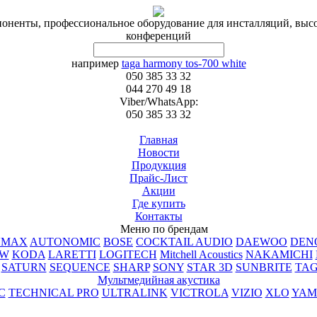
поненты, профессиональное оборудование для инсталляций, высо
конференций
например
taga harmony tos-700 white
050 385 33 32
044 270 49 18
Viber/WhatsApp:
050 385 33 32
Главная
Новости
Продукция
Прайс-Лист
Акции
Где купить
Контакты
Меню по брендам
UMAX
AUTONOMIC
BOSE
COCKTAIL AUDIO
DAEWOO
DEN
PW
KODA
LARETTI
LOGITECH
Mitchell Acoustics
NAKAMICHI
SATURN
SEQUENCE
SHARP
SONY
STAR 3D
SUNBRITE
TA
Мультмедийная акустика
C
TECHNICAL PRO
ULTRALINK
VICTROLA
VIZIO
XLO
YAM