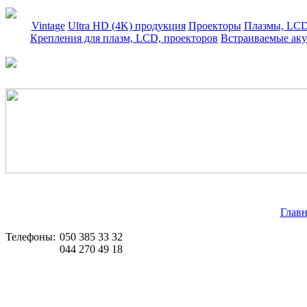
Vintage
Ultra HD (4K) продукция
Проекторы
Плазмы, LCD
Крепления для плазм, LCD, проекторов
Встраиваемые аку
Главн
Телефоны:
050 385 33 32
044 270 49 18