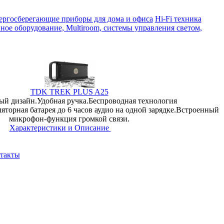
ергосберегающие приборы для дома и офиса
Hi-Fi техника
ое оборудование, Multiroom, системы управления светом,
TDK TREK PLUS A25
ый дизайн.Удобная ручка.Беспроводная технология
яторная батарея до 6 часов аудио на одной зарядке.Встроенный
микрофон-функция громкой связи.
Характеристики и Описание
такты