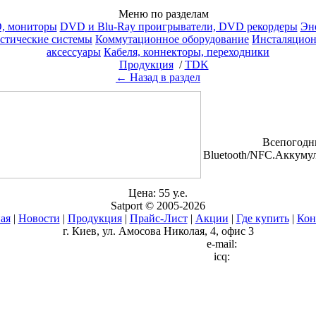
Меню по разделам
, мониторы
DVD и Blu-Ray проигрыватели, DVD рекордеры
Эн
стические системы
Коммутационное оборудование
Инсталяционн
аксессуары
Кабеля, коннекторы, переходники
Продукция
/
TDK
← Назад в раздел
Всепогодн
Bluetooth/NFC.Аккумул
Цена: 55 у.е.
Satport © 2005-2026
ая
|
Новости
|
Продукция
|
Прайс-Лист
|
Акции
|
Где купить
|
Кон
г. Киев, ул. Амосова Николая, 4, офис 3
e-mail:
icq: