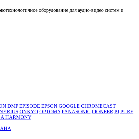
котехнологичное оборудование для аудио-видео систем и
ON
DMP
EPISODE
EPSON
GOOGLE CHROMECAST
NYRIUS
ONKYO
OPTOMA
PANASONIC
PIONEER
PJ
PURE
GA HARMONY
TDK
AHA