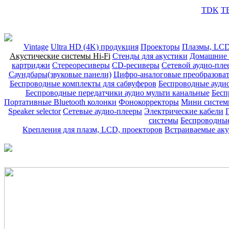
TDK
T
Vintage
Ultra HD (4K) продукция
Проекторы
Плазмы, LCD
Акустические системы Hi-Fi
Стенды для акустики
Домашние 
картриджи
Стереоресиверы
CD-ресиверы
Сетевой аудио-пле
Саундбары(звуковые панели)
Цифро-аналоговые преобразова
Беспроводные комплекты для сабвуферов
Беспроводные ауди
Беспроводные передатчики аудио мульти канальные
Бесп
Портативные Bluetooth колонки
Фонокорректоры
Мини системы
Speaker selector
Сетевые аудио-плееры
Электрические кабели
системы
Беспроводные
Крепления для плазм, LCD, проекторов
Встраиваемые аку