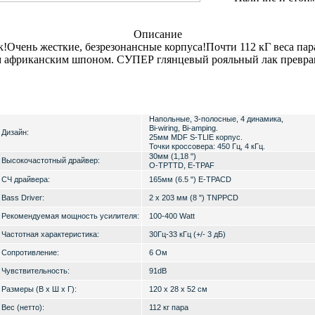
Описание
Очень жесткие, безрезонансные корпуса!Почти 112 кГ веса пар
африканским шпоном. СУПЕР глянцевый рояльный лак превраща
Напольные, 3-полосные, 4 динамика,
Bi-wiring, Bi-amping.
Дизайн:
25мм MDF S-TLIE корпус.
Точки кроссовера: 450 Гц, 4 кГц.
30мм (1,18 ")
Высокочастотный драйвер:
O-TPTTD, E-TPAF
СЧ драйвера:
165мм (6.5 ") E-TPACD
Bass Driver:
2 х 203 мм (8 ") TNPPCD
Рекомендуемая мощность усилителя:
100-400 Watt
Частотная характеристика:
30Гц-33 кГц (+/- 3 дБ)
Cопротивление:
6 Ом
Чувствительность:
91dB
Размеры (В х Ш х Г):
120 х 28 х 52 см
Вес (нетто):
112 кг пара