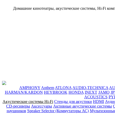
Домашние кинотеатры, акустические системы, Hi-Fi ком
AMPHONY
Anthem
ATLONA
AUDIO-TECHNICA
A
HARMAN/KARDON
HEYBROOK
HONDA
INEXT
JAMO
J
ACOUSTICS
PY
Акустические системы Hi-Fi
Стенды для акустики
HDMI
Ауди
CD-ресиверы
Аксессуары
Активные акустические системы
наушников
Speaker Selector (Коммутаторы АС)
Мультизонные