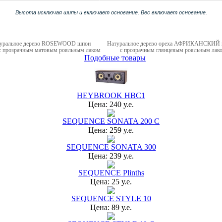
Высота исключая шипы и включает основание.
Вес включает основание.
ральное дерево ROSEWOOD шпон
Натуральное дерево
ореха
АФРИКАНСКИЙ 
 прозрачным матовым рояльным лаком
с прозрачным глянцевым рояльным лак
Подобные товары
HEYBROOK HBC1
Цена: 240 у.е.
SEQUENCE SONATA 200 C
Цена: 259 у.е.
SEQUENCE SONATA 300
Цена: 239 у.е.
SEQUENCE Plinths
Цена: 25 у.е.
SEQUENCE STYLE 10
Цена: 89 у.е.