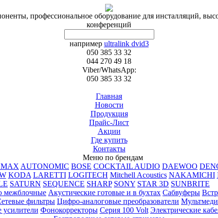
поненты, профессиональное оборудование для инсталляций, высо
конференций
например
ultralink dvid3
050 385 33 32
044 270 49 18
Viber/WhatsApp:
050 385 33 32
Главная
Новости
Продукция
Прайс-Лист
Акции
Где купить
Контакты
Меню по брендам
UMAX
AUTONOMIC
BOSE
COCKTAIL AUDIO
DAEWOO
DEN
PW
KODA
LARETTI
LOGITECH
Mitchell Acoustics
NAKAMICHI
LE
SATURN
SEQUENCE
SHARP
SONY
STAR 3D
SUNBRITE
T
о межблочные
Акустические готовые и в бухтах
Сабвуферы
Встр
Сетевые фильтры
Цифро-аналоговые преобразователи
Мультмеди
 усилители
Фонокорректоры
Серия 100 Volt
Электрические кабе