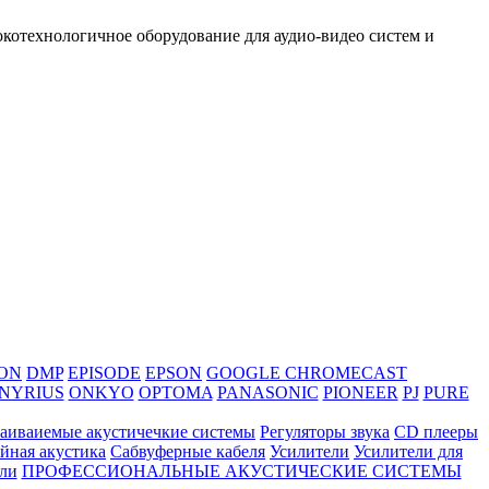
котехнологичное оборудование для аудио-видео систем и
ON
DMP
EPISODE
EPSON
GOOGLE CHROMECAST
NYRIUS
ONKYO
OPTOMA
PANASONIC
PIONEER
PJ
PURE
AGA HARMONY
аиваиемые акустичечкие системы
Регуляторы звука
CD плееры
йная акустика
Сабвуферные кабеля
Усилители
Усилители для
ли
ПРОФЕССИОНАЛЬНЫЕ АКУСТИЧЕСКИЕ СИСТЕМЫ