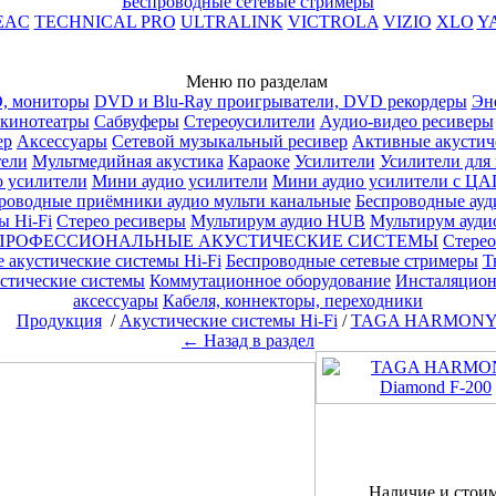
Беспроводные сетевые стримеры
EAC
TECHNICAL PRO
ULTRALINK
VICTROLA
VIZIO
XLO
Y
Меню по разделам
, мониторы
DVD и Blu-Ray проигрыватели, DVD рекордеры
Эн
кинотеатры
Сабвуферы
Стереоусилители
Аудио-видео ресиверы
ер
Аксессуары
Сетевой музыкальный ресивер
Активные акустич
тели
Мультмедийная акустика
Караоке
Усилители
Усилители для
о усилители
Мини аудио усилители
Мини аудио усилители с ЦА
роводные приёмники аудио мульти канальные
Беспроводные ауд
 Hi-Fi
Стерео ресиверы
Мультирум аудио HUB
Мультирум ауди
ПРОФЕССИОНАЛЬНЫЕ АКУСТИЧЕСКИЕ СИСТЕМЫ
Стерео
 акустические системы Hi-Fi
Беспроводные сетевые стримеры
Т
стические системы
Коммутационное оборудование
Инсталяционн
аксессуары
Кабеля, коннекторы, переходники
Продукция
/
Акустические системы Hi-Fi
/
TAGA HARMON
← Назад в раздел
Наличие и стоимо