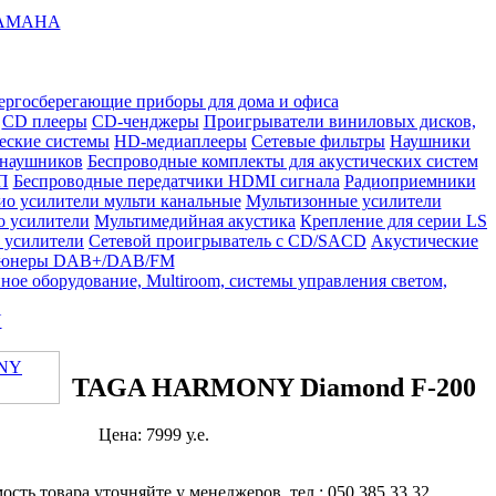
AMAHA
ергосберегающие приборы для дома и офиса
Hi-Fi техника
CD плееры
CD-ченджеры
Проигрыватели виниловых дисков,
еские системы
HD-медиаплееры
Сетевые фильтры
Наушники
 наушников
Беспроводные комплекты для акустических систем
П
Беспроводные передатчики HDMI сигнала
Радиоприемники
ио усилители мульти канальные
Мультизонные усилители
о усилители
Мультимедийная акустика
Крепление для серии LS
 усилители
Сетевой проигрыватель с CD/SACD
Акустические
юнеры DAB+/DAB/FM
ое оборудование, Multiroom, системы управления светом,
Y
TAGA HARMONY Diamond F-200
Цена: 7999 у.е.
сть товара уточняйте у менеджеров. тел.: 050 385 33 32,